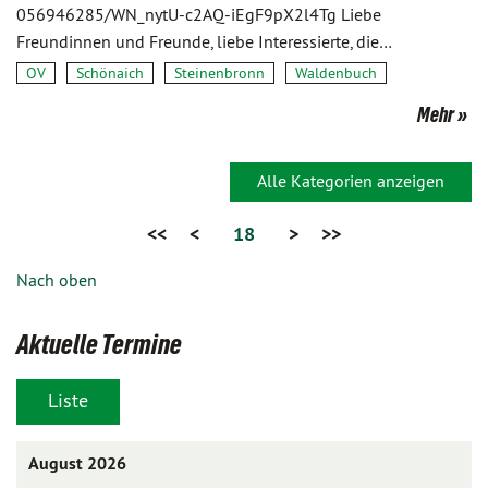
056946285/WN_nytU-c2AQ-iEgF9pX2l4Tg Liebe
Freundinnen und Freunde, liebe Interessierte, die…
OV
Schönaich
Steinenbronn
Waldenbuch
Mehr
Alle Kategorien anzeigen
<<
<
18
>
>>
Nach oben
Aktuelle Termine
Liste
August 2026