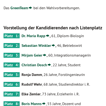
Das
GreenTeam
bei den Wahlvorbereitungen.
Vorstellung der Kandidierenden nach Listenplatz
Platz 1:
Dr. Maria Rapp
,
61, Diplom-Biologin
Platz 2:
Sebastian Winkler
,
46, Betriebswirt
Platz 3:
Mirjam Geier
,
60, Integrationsmanagerin
Platz 4:
Christian Dosch
, 22 Jahre, Student
Platz 5:
Ronja Damm
, 26 Jahre, Forstingenieurin
Platz 6:
Rudolf Wehr
, 68 Jahre, Studiendirektor i. R.
Platz 7:
Elke Zemler
, 73 Jahre, Erzieherin i. R.
Platz 8:
Boris Manns
, 55 Jahre, Dozent und