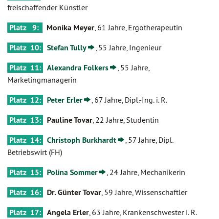
freischaffender Künstler
Platz 9:
Monika Meyer
, 61 Jahre, Ergotherapeutin
Platz 10:
Stefan Tully
, 55 Jahre, Ingenieur
Platz 11:
Alexandra Folkers
, 55 Jahre,
Marketingmanagerin
Platz 12:
Peter Erler
, 67 Jahre, Dipl.-Ing. i. R.
Platz 13:
Pauline Tovar
, 22 Jahre, Studentin
Platz 14:
Christoph Burkhardt
, 57 Jahre, Dipl.
Betriebswirt (FH)
Platz 15:
Polina Sommer
, 24 Jahre, Mechanikerin
Platz 16:
Dr. Günter Tovar
, 59 Jahre, Wissenschaftler
Platz 17:
Angela Erler
, 63 Jahre, Krankenschwester i. R.