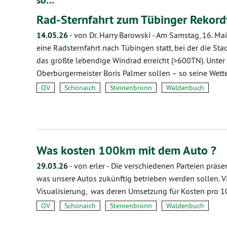
so…
Rad-Sternfahrt zum Tübinger Rekor
14.05.26
-
von Dr. Harry Barowski
-
Am Samstag, 16. Mai
eine Radsternfahrt nach Tübingen statt, bei der die St
das größte lebendige Windrad erreicht (>600TN). Unter
Oberbürgermeister Boris Palmer sollen – so seine Wet
OV
Schönaich
Steinenbronn
Waldenbuch
Was kosten 100km mit dem Auto ?
29.03.26
-
von erler
-
Die verschiedenen Parteien präsen
was unsere Autos zukünftig betrieben werden sollen. V
Visualisierung, was deren Umsetzung für Kosten pro 
OV
Schönaich
Steinenbronn
Waldenbuch