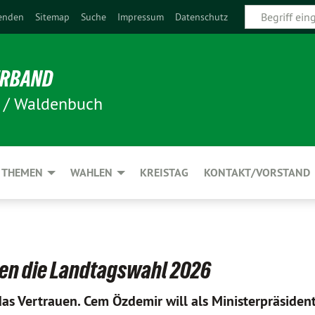
enden
Sitemap
Suche
Impressum
Datenschutz
ERBAND
n / Waldenbuch
THEMEN
WAHLEN
KREISTAG
KONTAKT/VORSTAND
en die Landtagswahl 2026
 Vertrauen. Cem Özdemir will als Ministerpräsident