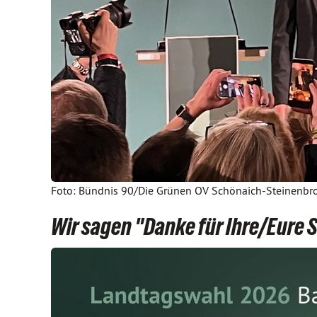
Foto: Bündnis 90/Die Grünen OV Schönaich-Steinenb
Wir sagen "Danke für Ihre/Eure 