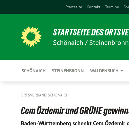
Startseite
Kontakt
Termine
Sp
STARTSEITE DES ORTSV
Schönaich / Steinenbron
SCHÖNAICH
STEINENBRONN
WALDENBUCH
ORTSVERBAND SCHÖNAICH
Cem Özdemir und GRÜNE gewinn
Baden-Württemberg schenkt Cem Özdemir das