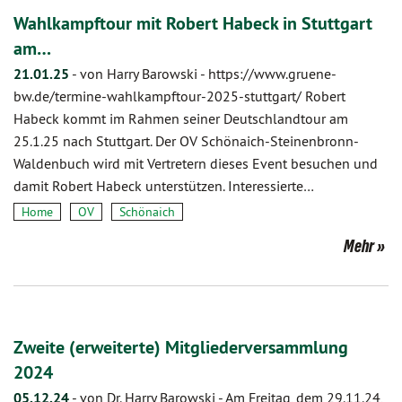
Wahlkampftour mit Robert Habeck in Stuttgart
am…
21.01.25
-
von Harry Barowski
-
https://www.gruene-
bw.de/termine-wahlkampftour-2025-stuttgart/ Robert
Habeck kommt im Rahmen seiner Deutschlandtour am
25.1.25 nach Stuttgart. Der OV Schönaich-Steinenbronn-
Waldenbuch wird mit Vertretern dieses Event besuchen und
damit Robert Habeck unterstützen. Interessierte…
Home
OV
Schönaich
Mehr
Zweite (erweiterte) Mitgliederversammlung
2024
05.12.24
-
von Dr. Harry Barowski
-
Am Freitag, dem 29.11.24,