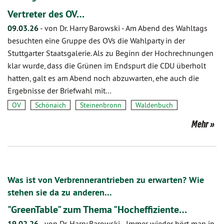
Vertreter des OV…
09.03.26
-
von Dr. Harry Barowski
-
Am Abend des Wahltags
besuchten eine Gruppe des OVs die Wahlparty in der
Stuttgarter Staatsgalerie. Als zu Beginn der Hochrechnungen
klar wurde, dass die Grünen im Endspurt die CDU überholt
hatten, galt es am Abend noch abzuwarten, ehe auch die
Ergebnisse der Briefwahl mit…
OV
Schönaich
Steinenbronn
Waldenbuch
Mehr
Was ist von Verbrennerantrieben zu erwarten? Wie
stehen sie da zu anderen…
"GreenTable" zum Thema "Hocheffiziente…
19.02.26
-
von Dr. Harry Barowski
-
Immer wieder hört man in