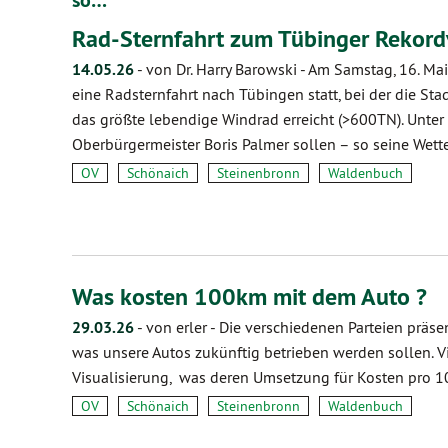
so…
Rad-Sternfahrt zum Tübinger Rekor
14.05.26
-
von Dr. Harry Barowski
-
Am Samstag, 16. Mai
eine Radsternfahrt nach Tübingen statt, bei der die St
das größte lebendige Windrad erreicht (>600TN). Unter
Oberbürgermeister Boris Palmer sollen – so seine Wet
OV
Schönaich
Steinenbronn
Waldenbuch
Was kosten 100km mit dem Auto ?
29.03.26
-
von erler
-
Die verschiedenen Parteien präsen
was unsere Autos zukünftig betrieben werden sollen. V
Visualisierung, was deren Umsetzung für Kosten pro 
OV
Schönaich
Steinenbronn
Waldenbuch