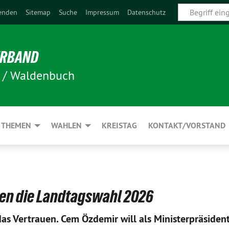
enden
Sitemap
Suche
Impressum
Datenschutz
ERBAND
n / Waldenbuch
THEMEN
WAHLEN
KREISTAG
KONTAKT/VORSTAND
en die Landtagswahl 2026
 Vertrauen. Cem Özdemir will als Ministerpräsident