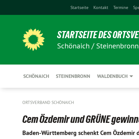
Startseite
Kontakt
Termine
Sp
STARTSEITE DES ORTSV
Schönaich / Steinenbron
SCHÖNAICH
STEINENBRONN
WALDENBUCH
ORTSVERBAND SCHÖNAICH
Cem Özdemir und GRÜNE gewinn
Baden-Württemberg schenkt Cem Özdemir das