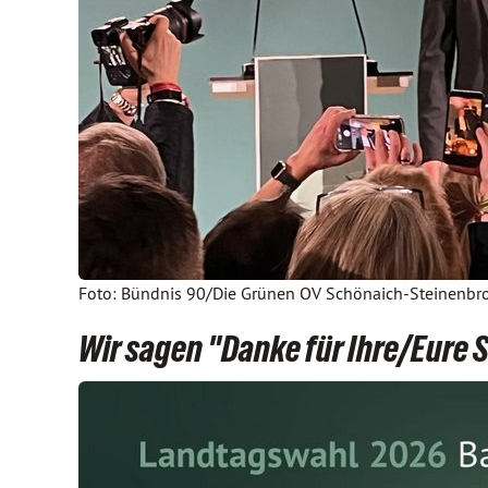
Foto: Bündnis 90/Die Grünen OV Schönaich-Steinenb
Wir sagen "Danke für Ihre/Eure 