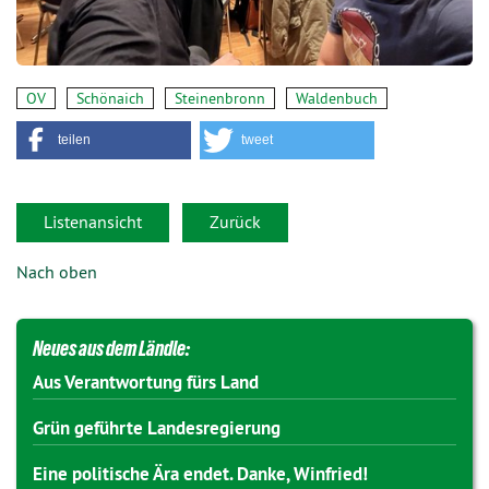
OV
Schönaich
Steinenbronn
Waldenbuch
teilen
tweet
Listenansicht
Zurück
Nach oben
Neues aus dem Ländle:
Aus Verantwortung fürs Land
Grün geführte Landesregierung
Eine politische Ära endet. Danke, Winfried!