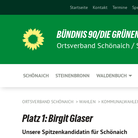
Startseite
Kontakt
Termine
Sp
BÜNDNIS 90/DIE GRÜNE
Ortsverband Schönaich /
SCHÖNAICH
STEINENBRONN
WALDENBUCH
ORTSVERBAND SCHÖNAICH
WAHLEN
KOMMUNALWAHL
Platz 1: Birgit Glaser
Unsere Spitzenkandidatin für Schönaich