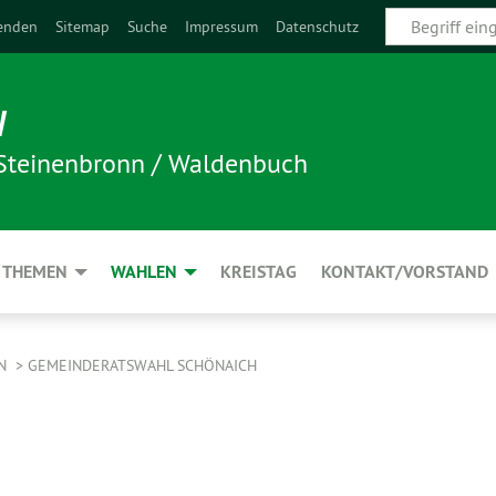
enden
Sitemap
Suche
Impressum
Datenschutz
N
 Steinenbronn / Waldenbuch
THEMEN
WAHLEN
KREISTAG
KONTAKT/VORSTAND
EN
GEMEINDERATSWAHL SCHÖNAICH