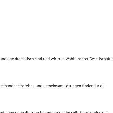
undlage dramatisch sind und wir zum Wohl unserer Gesellschaft 
füreinander einstehen und gemeinsam Lösungen finden für die
rtrauen ohne diese zu hinterfragen oder selbst nachzudenken.