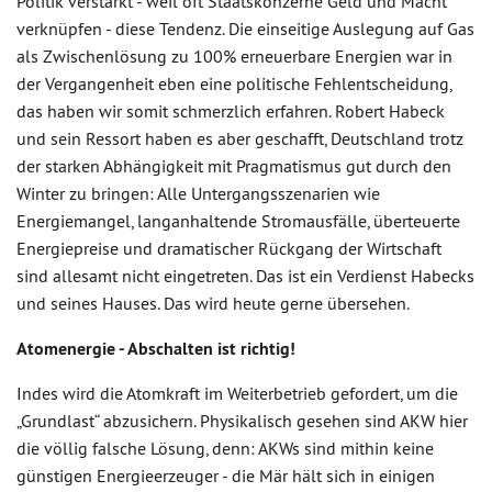
Politik verstärkt - weil oft Staatskonzerne Geld und Macht
verknüpfen - diese Tendenz. Die einseitige Auslegung auf Gas
als Zwischenlösung zu 100% erneuerbare Energien war in
der Vergangenheit eben eine politische Fehlentscheidung,
das haben wir somit schmerzlich erfahren. Robert Habeck
und sein Ressort haben es aber geschafft, Deutschland trotz
der starken Abhängigkeit mit Pragmatismus gut durch den
Winter zu bringen: Alle Untergangsszenarien wie
Energiemangel, langanhaltende Stromausfälle, überteuerte
Energiepreise und dramatischer Rückgang der Wirtschaft
sind allesamt nicht eingetreten. Das ist ein Verdienst Habecks
und seines Hauses. Das wird heute gerne übersehen.
Atomenergie - Abschalten ist richtig!
Indes wird die Atomkraft im Weiterbetrieb gefordert, um die
„Grundlast“ abzusichern. Physikalisch gesehen sind AKW hier
die völlig falsche Lösung, denn: AKWs sind mithin keine
günstigen Energieerzeuger - die Mär hält sich in einigen