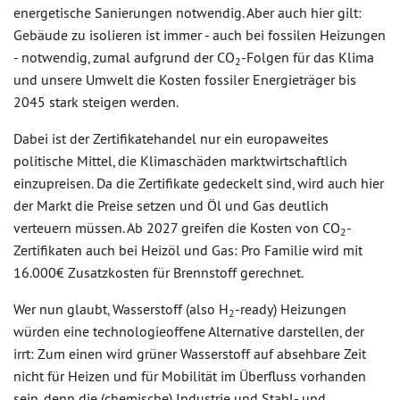
energetische Sanierungen notwendig. Aber auch hier gilt:
Gebäude zu isolieren ist immer - auch bei fossilen Heizungen
- notwendig, zumal aufgrund der CO
-Folgen für das Klima
2
und unsere Umwelt die Kosten fossiler Energieträger bis
2045 stark steigen werden.
Dabei ist der Zertifikatehandel nur ein europaweites
politische Mittel, die Klimaschäden marktwirtschaftlich
einzupreisen. Da die Zertifikate gedeckelt sind, wird auch hier
der Markt die Preise setzen und Öl und Gas deutlich
verteuern müssen. Ab 2027 greifen die Kosten von CO
-
2
Zertifikaten auch bei Heizöl und Gas: Pro Familie wird mit
16.000€ Zusatzkosten für Brennstoff gerechnet.
Wer nun glaubt, Wasserstoff (also H
-ready) Heizungen
2
würden eine technologieoffene Alternative darstellen, der
irrt: Zum einen wird grüner Wasserstoff auf absehbare Zeit
nicht für Heizen und für Mobilität im Überfluss vorhanden
sein, denn die (chemische) Industrie und Stahl- und