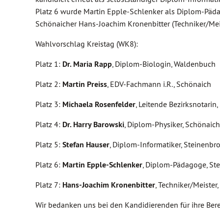
Platz 6 wurde Martin Epple-Schlenker als Diplom-Pädago
Schönaicher Hans-Joachim Kronenbitter (Techniker/Meis
Wahlvorschlag Kreistag (WK8):
Platz 1:
Dr. Maria Rapp
, Diplom-Biologin, Waldenbuch
Platz 2:
Martin Preiss
, EDV-Fachmann i.R., Schönaich
Platz 3:
Michaela Rosenfelder
, Leitende Bezirksnotarin
Platz 4:
Dr. Harry Barowski
, Diplom-Physiker, Schönaich
Platz 5:
Stefan Hauser
, Diplom-Informatiker, Steinenbr
Platz 6:
Martin Epple-Schlenker
, Diplom-Pädagoge, St
Platz 7:
Hans-Joachim Kronenbitter
, Techniker/Meister
Wir bedanken uns bei den Kandidierenden für ihre Berei