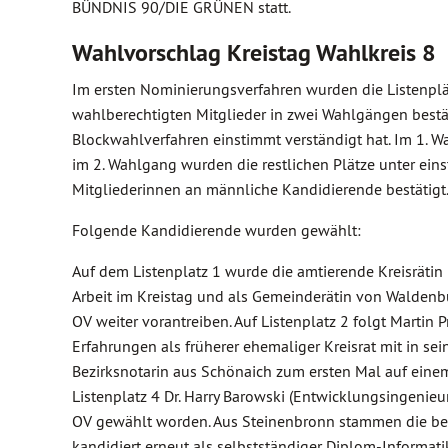
BÜNDNIS 90/DIE GRÜNEN statt.
Wahlvorschlag Kreistag Wahlkreis 8
Im ersten Nominierungsverfahren wurden die Listenplät
wahlberechtigten Mitglieder in zwei Wahlgängen best
Blockwahlverfahren einstimmt verständigt hat. Im 1. 
im 2. Wahlgang wurden die restlichen Plätze unter ein
Mitgliederinnen an männliche Kandidierende bestätigt
Folgende Kandidierende wurden gewählt:
Auf dem Listenplatz 1 wurde die amtierende Kreisrätin 
Arbeit im Kreistag und als Gemeinderätin von Waldenbu
OV weiter vorantreiben. Auf Listenplatz 2 folgt Martin 
Erfahrungen als früherer ehemaliger Kreisrat mit in se
Bezirksnotarin aus Schönaich zum ersten Mal auf einem 
Listenplatz 4 Dr. Harry Barowski (Entwicklungsingenie
OV gewählt worden. Aus Steinenbronn stammen die bei
kandidiert erneut als selbstständiger Diplom-Informati