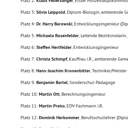
Platz 2:
Klaus Feuersänger
, Erster Polizeihauptkommis
Platz 3:
Silvia Leippold
, Diplom-Biologin, amtierende 
Platz 4:
Dr. Harry Barowski
, Entwicklungsingenieur (Di
Platz 5:
Michaela Rosenfelder
, Leitende Bezirksnotari
Platz 6:
Steffen Hertfelder
, Entwicklunsgingenieur
Platz 7:
Christa Schimpf
, Kauffrau i.R., amtierende Gem
Platz 8:
Hans-Joachim Kronenbitter
, Techniker/Meister
Platz 9:
Benjamin Bartel
, Sonderschul-Pädagoge
Platz 10:
Martin Ott
, Berechnungsingenieur
Platz 11:
Martin Preiss
, EDV-Fachmann i.R.
Platz 12:
Dominik Herkommer
, Berufsschullehrer (Dip