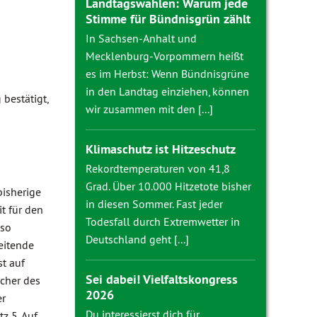
Landtagswahlen: Warum jede
Stimme für Bündnisgrün zählt
In Sachsen-Anhalt und
Mecklenburg-Vorpommern heißt
es im Herbst: Wenn Bündnisgrüne
in den Landtag einziehen, können
bestätigt,
wir zusammen mit den [...]
Klimaschutz ist Hitzeschutz
Rekordtemperaturen von 41,8
Grad. Über 10.000 Hitzetote bisher
bisherige
in diesen Sommer. Fast jeder
t für den
Todesfall durch Extremwetter in
nso
Deutschland geht [...]
eitende
st auf
Sei dabei! Vielfaltskongress
echer des
2026
er
Du interessierst dich für
z 5. Auf