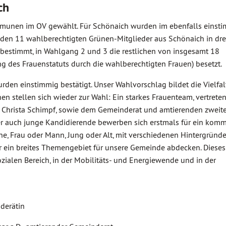
ch
mmunen im OV gewählt. Für Schönaich wurden im ebenfalls einst
den 11 wahlberechtigten Grünen-Mitglieder aus Schönaich in dr
bestimmt, in Wahlgang 2 und 3 die restlichen von insgesamt 18
g des Frauenstatuts durch die wahlberechtigten Frauen) besetzt.
urden einstimmig bestätigt. Unser Wahlvorschlag bildet die Vielfal
n stellen sich wieder zur Wahl: Ein starkes Frauenteam, vertrete
und Christa Schimpf, sowie dem Gemeinderat und amtierenden zweit
ber auch junge Kandidierende bewerben sich erstmals für ein kom
, Frau oder Mann, Jung oder Alt, mit verschiedenen Hintergründe
r ein breites Themengebiet für unsere Gemeinde abdecken. Diese
zialen Bereich, in der Mobilitäts- und Energiewende und in der
derätin