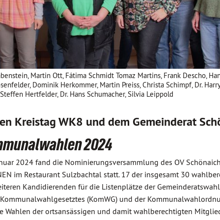
rabenstein, Martin Ott, Fátima Schmidt Tomaz Martins, Frank Descho, Ha
senfelder, Dominik Herkommer, Martin Preiss, Christa Schimpf, Dr. Harr
 Steffen Hertfelder, Dr. Hans Schumacher, Silvia Leippold
 den Kreistag WK8 und dem Gemeinderat Sch
mmunalwahlen 2024
anuar 2024 fand die Nominierungsversammlung des OV Schönaic
im Restaurant Sulzbachtal statt. 17 der insgesamt 30 wahlber
teren Kandidierenden für die Listenplätze der Gemeinderatswahl
es Kommunalwahlgesetztes (KomWG) und der Kommunalwahlordn
e Wahlen der ortsansässigen und damit wahlberechtigten Mitglie