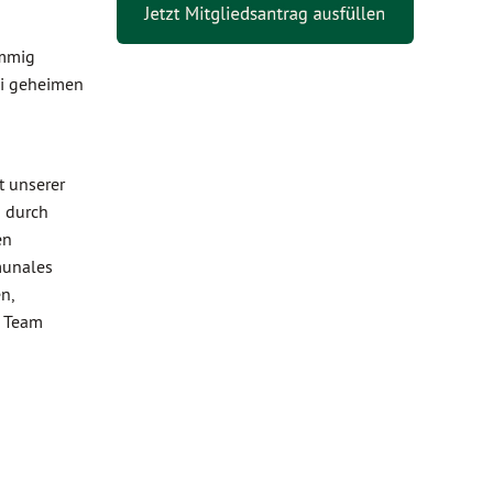
immig
ei geheimen
t unserer
n durch
en
munales
n,
s Team