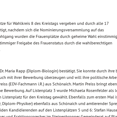
ze für Wahlkreis 8 des Kreistags vergeben und durch alle 17
ätigt, nachdem sich die Nominierungsversammlung auf das
Wahlgang wurden die Frauenplätze durch geheime Wahl einstimmig 
stimmiger Freigabe des Frauenstatus durch die wahlberechtigen
.
Dr. Maria Rapp (Diplom-Biologin) bestätigt. Sie konnte durch ihre 
ch mit ihrer Bewerbung überzeugen und will ihre politische Arbei
Preiss (EDV-Fachmann i.R.) aus Schönaich. Martin Preiss bringt ebe
ine Bewerbung. Auf Listenplatz 3 wurde Michaela Rosenfelder als l
Listenplatz für den Kreistag gewählt. Ebenfalls zum ersten Mal i
ur, Diplom-Physiker) ebenfalls aus Schönaich und amtierender Spr
den Kandidierenden auf den Listenplätzen 5 und 6: Stefan Haus
ker und Fraktionssprecher im Steinenbronner Gemeinderat auf Plat