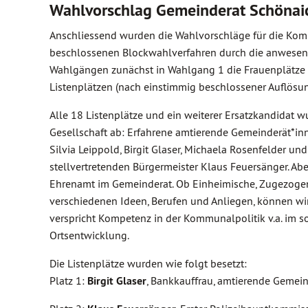
Wahlvorschlag Gemeinderat Schönai
Anschliessend wurden die Wahlvorschläge für die Ko
beschlossenen Blockwahlverfahren durch die anwesen
Wahlgängen zunächst in Wahlgang 1 die Frauenplätze 
Listenplätzen (nach einstimmig beschlossener Auflösun
Alle 18 Listenplätze und ein weiterer Ersatzkandidat w
Gesellschaft ab: Erfahrene amtierende Gemeinderät*inne
Silvia Leippold, Birgit Glaser, Michaela Rosenfelder 
stellvertretenden Bürgermeister Klaus Feuersänger. A
Ehrenamt im Gemeinderat. Ob Einheimische, Zugezogene
verschiedenen Ideen, Berufen und Anliegen, können wi
verspricht Kompetenz in der Kommunalpolitik v.a. im so
Ortsentwicklung.
Die Listenplätze wurden wie folgt besetzt:
Platz 1:
Birgit Glaser
, Bankkauffrau, amtierende Gemein