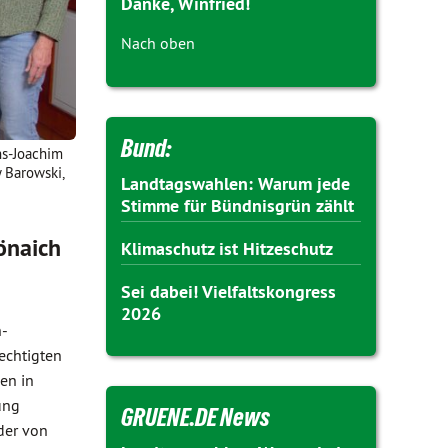
Danke, Winfried!
Nach oben
Bund:
ns-Joachim
y Barowski,
Landtagswahlen: Warum jede
Stimme für Bündnisgrün zählt
önaich
Klimaschutz ist Hitzeschutz
Sei dabei! Vielfaltskongress
2026
h-
echtigten
en in
ung
GRUENE.DE News
der von