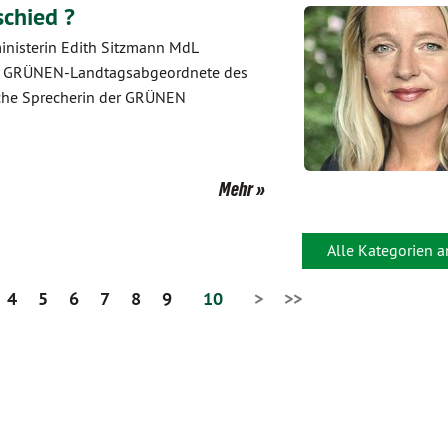
schied ?
inisterin Edith Sitzmann MdL
er, GRÜNEN-Landtagsabgeordnete des
sche Sprecherin der GRÜNEN
Mehr
Alle Kategorien 
4
5
6
7
8
9
10
>
>>