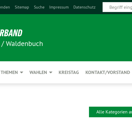
enden
Sitemap
Suche
Impressum
Datenschutz
ERBAND
n / Waldenbuch
THEMEN
WAHLEN
KREISTAG
KONTAKT/VORSTAND
Alle Kategorien 